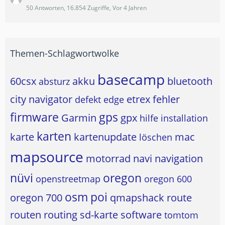
50 Antworten, 16.854 Zugriffe, Vor 4 Jahren
Themen-Schlagwortwolke
basecamp
60csx
akku
bluetooth
absturz
city navigator
etrex
fehler
defekt
edge
firmware
gps
Garmin
gpx
hilfe
installation
karten
karte
kartenupdate
mac
löschen
mapsource
motorrad
navi
navigation
nüvi
oregon
openstreetmap
oregon 600
osm
poi
oregon 700
qmapshack
route
routen
routing
sd-karte
software
tomtom