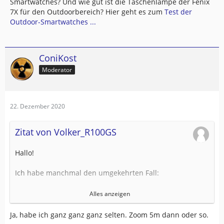
Smartwatches? Und wie gut ist die Taschenlampe der Fenix
7X für den Outdoorbereich? Hier geht es zum
Test der
Outdoor-Smartwatches ...
ConiKost
Moderator
22. Dezember 2020
Zitat von Volker_R100GS
Hallo!
Ich habe manchmal den umgekehrten Fall:
Ich fahre auf einen großen Kreisverkehr zu, es kommt der
Alles anzeigen
Bildschirm mit dem Abbiegehinweise und der Zoom ist
so groß das man nicht sieht in welche Richtung die dritte
Ja, habe ich ganz ganz ganz selten. Zoom 5m dann oder so.
Ausfahrt geht.