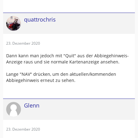
Kennt jemand auch diesen Fall?
Blöd ist halt das man in diesem Bidlschirm, wie schon
quattrochris
geschrieben, nicht zoomen kann
23. Dezember 2020
Dann kann man jedoch mit "Quit" aus der Abbiegehinweis-
Anzeige raus und sie normale Kartenanzeige ansehen.
Lange "NAV" drücken, um den aktuellen/kommenden
Abbiegehinweis erneut zu sehen.
Glenn
23. Dezember 2020