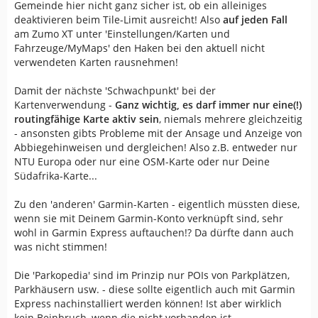
Gemeinde hier nicht ganz sicher ist, ob ein alleiniges
deaktivieren beim Tile-Limit ausreicht! Also
auf jeden Fall
am Zumo XT unter 'Einstellungen/Karten und
Fahrzeuge/MyMaps' den Haken bei den aktuell nicht
verwendeten Karten rausnehmen!
Damit der nächste 'Schwachpunkt' bei der
Kartenverwendung -
Ganz wichtig, es darf immer nur eine(!)
routingfähige Karte aktiv sein
, niemals mehrere gleichzeitig
- ansonsten gibts Probleme mit der Ansage und Anzeige von
Abbiegehinweisen und dergleichen! Also z.B. entweder nur
NTU Europa oder nur eine OSM-Karte oder nur Deine
Südafrika-Karte...
Zu den 'anderen' Garmin-Karten - eigentlich müssten diese,
wenn sie mit Deinem Garmin-Konto verknüpft sind, sehr
wohl in Garmin Express auftauchen!? Da dürfte dann auch
was nicht stimmen!
Die 'Parkopedia' sind im Prinzip nur POIs von Parkplätzen,
Parkhäusern usw. - diese sollte eigentlich auch mit Garmin
Express nachinstalliert werden können! Ist aber wirklich
kein Beinbruch, wenn die nicht vorhanden ist...