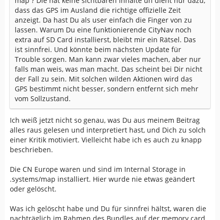
map ? Die hat keine sichtbaren Inhalte un dient nur dazu,
dass das GPS im Ausland die richtige offizielle Zeit
anzeigt. Da hast Du als user einfach die Finger von zu
lassen. Warum Du eine funktionierende CityNav noch
extra auf SD Card installierst, bleibt mir ein Rätsel. Das
ist sinnfrei. Und könnte beim nächsten Update für
Trouble sorgen. Man kann zwar vieles machen, aber nur
falls man weis, was man macht. Das scheint bei Dir nicht
der Fall zu sein. Mit solchen wilden Aktionen wird das
GPS bestimmt nicht besser, sondern entfernt sich mehr
vom Sollzustand.
Ich weiß jetzt nicht so genau, was Du aus meinem Beitrag
alles raus gelesen und interpretiert hast, und Dich zu solch
einer Kritik motiviert. Vielleicht habe ich es auch zu knapp
beschrieben.
Die CN Europe waren und sind im Internal Storage in
.systems/map installiert. Hier wurde nie etwas geändert
oder gelöscht.
Was ich gelöscht habe und Du für sinnfrei hältst, waren die
nachträglich im Rahmen des Bundles auf der memory card