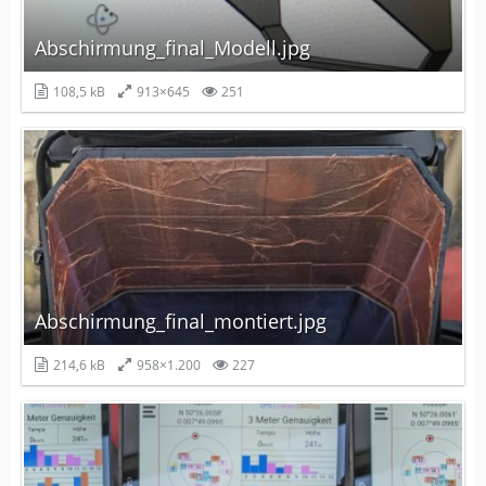
Abschirmung_final_Modell.jpg
108,5 kB
913×645
251
Abschirmung_final_montiert.jpg
214,6 kB
958×1.200
227