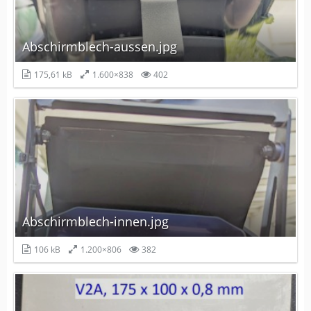
Abschirmblech-aussen.jpg
175,61 kB
1.600×838
402
Abschirmblech-innen.jpg
106 kB
1.200×806
382