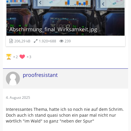
Abschirmung_final_Wirksamkeit.jpg
206,29 kB
1.920×688
239
2
3
proofresistant
4. August 2025
Interessantes Thema, hatte ich so noch nie auf dem Schrim.
Doch auch ich stand quasi schon ein paar mal nicht nur
wörtlich "im Wald" so ganz "neben der Spur"