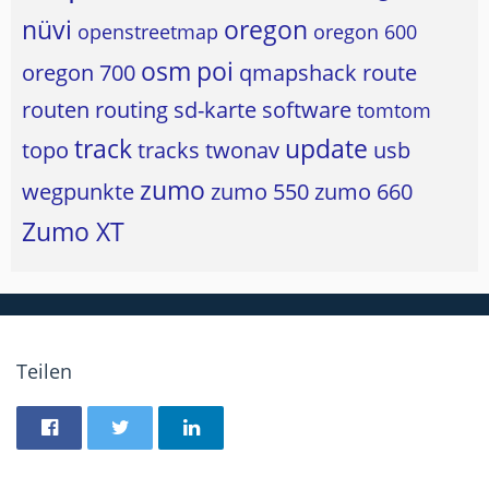
nüvi
oregon
openstreetmap
oregon 600
osm
poi
oregon 700
qmapshack
route
routen
routing
sd-karte
software
tomtom
track
update
topo
tracks
twonav
usb
zumo
wegpunkte
zumo 550
zumo 660
Zumo XT
Teilen