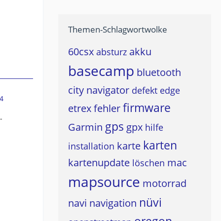
Themen-Schlagwortwolke
60csx
akku
absturz
basecamp
bluetooth
city navigator
defekt
edge
4
firmware
etrex
fehler
-
gps
Garmin
gpx
hilfe
karten
karte
installation
kartenupdate
mac
löschen
mapsource
motorrad
h
nüvi
navi
navigation