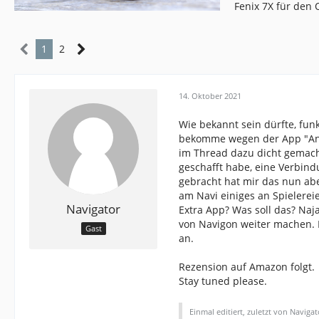
Fenix 7X für den
1
2
14. Oktober 2021
Wie bekannt sein dürfte, fun
bekomme wegen der App "And
im Thread dazu dicht gemacht 
geschafft habe, eine Verbin
gebracht hat mir das nun abe
am Navi einiges an Spielereie
Navigator
Extra App? Was soll das? Naj
von Navigon weiter machen. 
Gast
an.
Rezension auf Amazon folgt.
Stay tuned please.
Einmal editiert, zuletzt von Navigat