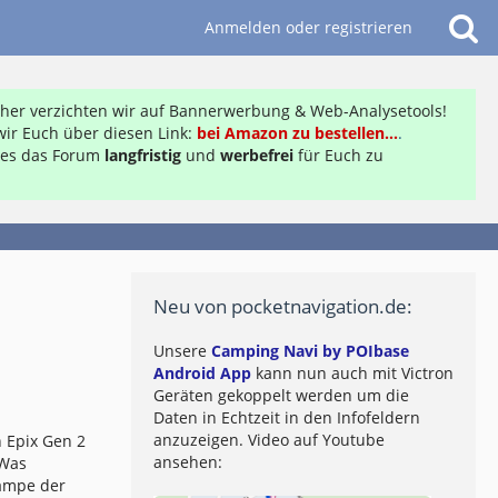
Anmelden oder registrieren
daher verzichten wir auf Bannerwerbung & Web-Analysetools!
ir Euch über diesen Link:
bei Amazon zu bestellen...
.
ft es das Forum
langfristig
und
werbefrei
für Euch zu
Neu von pocketnavigation.de:
Unsere
Camping Navi by POIbase
Android App
kann nun auch mit Victron
Geräten gekoppelt werden um die
Daten in Echtzeit in den Infofeldern
anzuzeigen. Video auf Youtube
 Epix Gen 2
ansehen:
 Was
lampe der