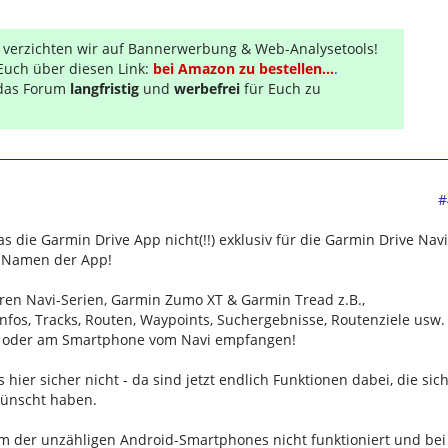
r verzichten wir auf Bannerwerbung & Web-Analysetools!
Euch über diesen Link:
bei Amazon zu bestellen...
.
s das Forum
langfristig
und
werbefrei
für Euch zu
#
as die Garmin Drive App nicht(!!) exklusiv für die Garmin Drive Navi
m Namen der App!
en Navi-Serien, Garmin Zumo XT & Garmin Tread z.B.,
nfos, Tracks, Routen, Waypoints, Suchergebnisse, Routenziele usw.
t oder am Smartphone vom Navi empfangen!
s hier sicher nicht - da sind jetzt endlich Funktionen dabei, die sic
wünscht haben.
em der unzähligen Android-Smartphones nicht funktioniert und bei