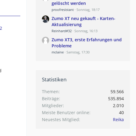
gelöscht werden
proofresistant
Sonntag, 18:17
Zumo XT neu gekauft - Karten-
Aktualisierung
2
Reinhard#32
Sonntag, 16:13
Zumo XT3, erste Erfahrungen und
Probleme
mclaine
Samstag, 17:30
d
Statistiken
Themen
59.566
Beiträge
535.894
Mitglieder
2.010
Meiste Benutzer online
40
Neuestes Mitglied
Reika