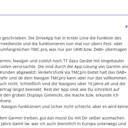
#
h geschrieben. Die DriveApp hat in erster Linie die Funktion des
rnetdienste und die funktionieren nun mal nur übers Fest- oder
r umfangreichen TMC pro, was nur per UKW bzw. DAB+ übertragen
armin, Navigon und zuletzt noch TT dazu Geräte mit eingebauter
 Kosten verursachte. Die sind durch die App-Lösung von Garmin un
 Kunden abgewälzt. Verkehrsfunk via TMCpro bietet halt das DAB+
s mehr und ob dein Navigon TMCpro kann oder nur das vollkommen
uch nicht. Schließlich sind die Navigons über 10 Jahre alt und die
ertrag längst beendet. Rest der App sind, wie Du schreibst auf
it den groben Displays Gimmicks, die mache bzw. erkunde ich
phone.
n Navigon funktioniert und sicher nicht schlecht, aber es wird keine
dem Garmin treiben, gut das musst Du mit Dir selber ausmachen.
r Jahre damit tw. war ich auch dienstlich in Europa unterwegs und