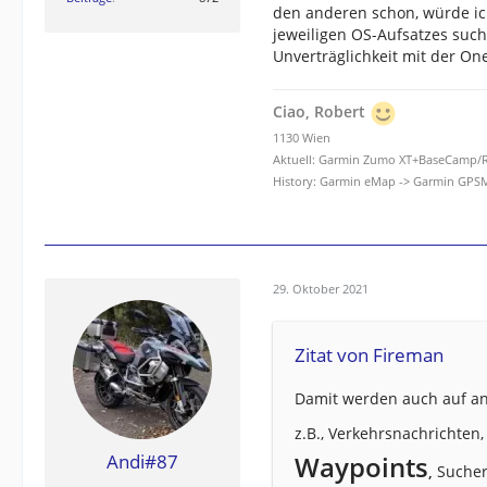
den anderen schon, würde ic
jeweiligen OS-Aufsatzes suc
Unverträglichkeit mit der One
Ciao, Robert
1130 Wien
Aktuell: Garmin Zumo XT+BaseCamp/Ro
History: Garmin eMap -> Garmin GPS
29. Oktober 2021
Zitat von Fireman
Damit werden auch auf an
z.B., Verkehrsnachrichten,
Andi#87
Waypoints
,
Sucher