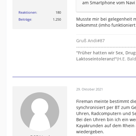
am Smartphone vom Navi
Reaktionen
180
Musste mir bei gelegenheit m
Beiträge
1.250
bekommst (imho funktioniert 
Gruß Andi#87
---------------------------------------
"Früher hatten wir 5ex, Dru
Laktoseintoleranz!"
(H.E. Bal
29. Oktober 2021
Fireman meinte bestimmt di
synchronisiert per BT zum 
Uhren, Radcomputern und Se
Bei den Uhren bin ich ein wen
Kayakrunden auf dem Rhein 
wiedergeben.