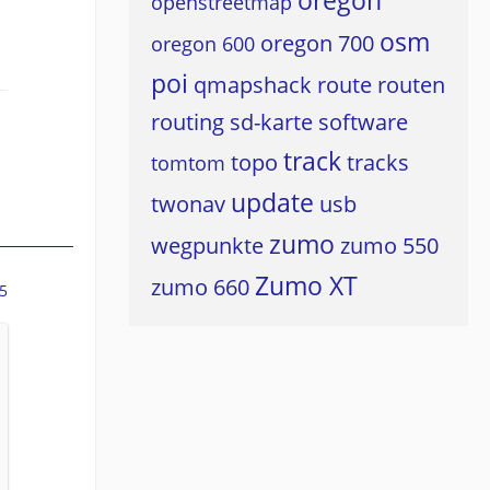
oregon
openstreetmap
osm
oregon 700
oregon 600
poi
qmapshack
route
routen
routing
sd-karte
software
track
topo
tracks
tomtom
update
twonav
usb
zumo
wegpunkte
zumo 550
Zumo XT
zumo 660
5