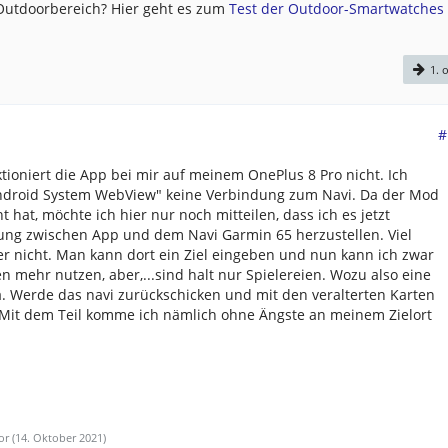
 Outdoorbereich? Hier geht es zum
Test der Outdoor-Smartwatches .
1. o
#
ktioniert die App bei mir auf meinem OnePlus 8 Pro nicht. Ich
roid System WebView" keine Verbindung zum Navi. Da der Mod
hat, möchte ich hier nur noch mitteilen, dass ich es jetzt
dung zwischen App und dem Navi Garmin 65 herzustellen. Viel
r nicht. Man kann dort ein Ziel eingeben und nun kann ich zwar
n mehr nutzen, aber,...sind halt nur Spielereien. Wozu also eine
a. Werde das navi zurückschicken und mit den veralterten Karten
Mit dem Teil komme ich nämlich ohne Ängste an meinem Zielort
or (
14. Oktober 2021
)