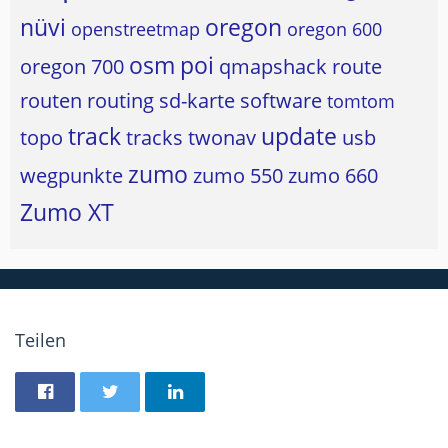
nüvi
oregon
openstreetmap
oregon 600
osm
poi
oregon 700
qmapshack
route
routen
routing
sd-karte
software
tomtom
track
update
topo
tracks
twonav
usb
zumo
wegpunkte
zumo 550
zumo 660
Zumo XT
Teilen