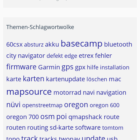
Themen-Schlagwortwolke
basecamp
60csx
akku
bluetooth
absturz
city navigator
etrex
fehler
defekt
edge
firmware
gps
Garmin
gpx
hilfe
installation
karten
karte
kartenupdate
mac
löschen
mapsource
motorrad
navi
navigation
nüvi
oregon
openstreetmap
oregon 600
osm
poi
oregon 700
qmapshack
route
routen
routing
sd-karte
software
tomtom
track
update
topo
tracks
twonav
usb