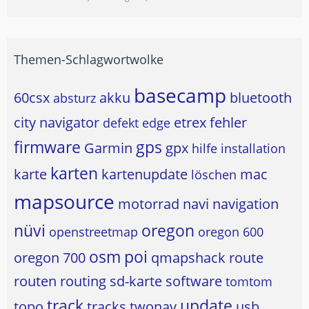
Themen-Schlagwortwolke
basecamp
60csx
akku
bluetooth
absturz
city navigator
etrex
fehler
defekt
edge
firmware
gps
Garmin
gpx
hilfe
installation
karten
karte
kartenupdate
mac
löschen
mapsource
motorrad
navi
navigation
nüvi
oregon
openstreetmap
oregon 600
osm
poi
oregon 700
qmapshack
route
routen
routing
sd-karte
software
tomtom
track
update
topo
tracks
twonav
usb