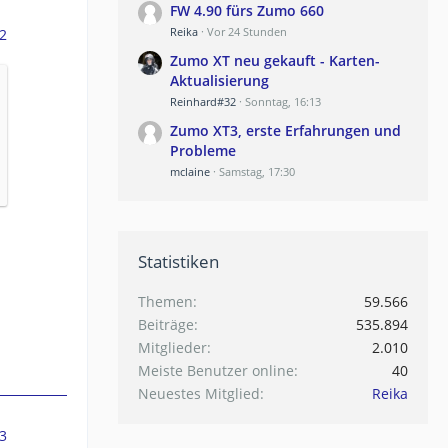
FW 4.90 fürs Zumo 660
Reika
Vor 24 Stunden
2
Zumo XT neu gekauft - Karten-
Aktualisierung
Reinhard#32
Sonntag, 16:13
Zumo XT3, erste Erfahrungen und
Probleme
mclaine
Samstag, 17:30
Statistiken
Themen
59.566
Beiträge
535.894
Mitglieder
2.010
Meiste Benutzer online
40
Neuestes Mitglied
Reika
3