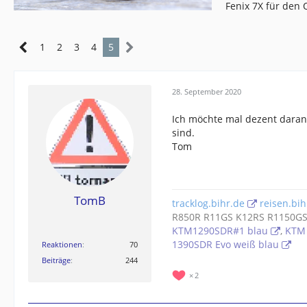
Fenix 7X für den
1
2
3
4
5
28. September 2020
Ich möchte mal dezent daran 
sind.
Tom
TomB
tracklog.bihr.de
reisen.bih
R850R R11GS K12RS R1150GS
KTM1290SDR#1 blau
,
KTM 
1390SDR Evo weiß blau
Reaktionen
70
Beiträge
244
2