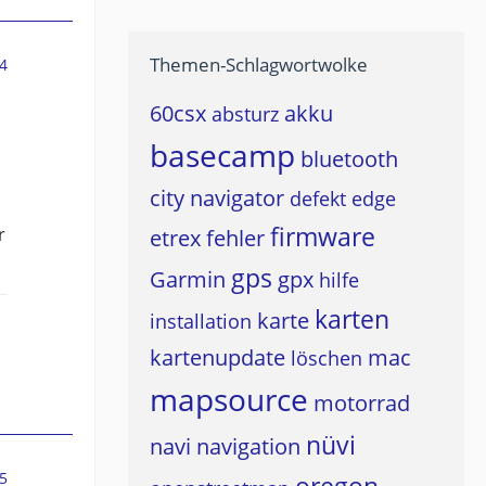
Themen-Schlagwortwolke
4
60csx
akku
absturz
basecamp
bluetooth
city navigator
defekt
edge
firmware
r
etrex
fehler
gps
Garmin
gpx
hilfe
karten
karte
installation
kartenupdate
mac
löschen
mapsource
motorrad
nüvi
navi
navigation
5