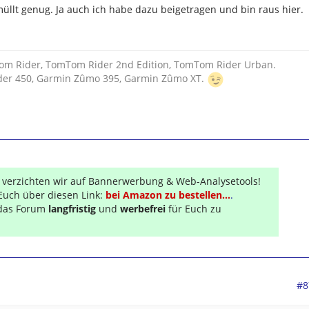
müllt genug. Ja auch ich habe dazu beigetragen und bin raus hier.
om Rider, TomTom Rider 2nd Edition, TomTom Rider Urban.
ider 450, Garmin Zûmo 395, Garmin Zûmo XT.
r verzichten wir auf Bannerwerbung & Web-Analysetools!
Euch über diesen Link:
bei Amazon zu bestellen...
.
s das Forum
langfristig
und
werbefrei
für Euch zu
#8