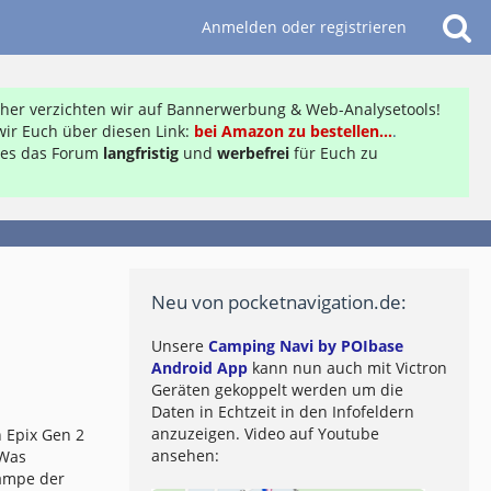
Anmelden oder registrieren
daher verzichten wir auf Bannerwerbung & Web-Analysetools!
ir Euch über diesen Link:
bei Amazon zu bestellen...
.
ft es das Forum
langfristig
und
werbefrei
für Euch zu
Neu von pocketnavigation.de:
Unsere
Camping Navi by POIbase
Android App
kann nun auch mit Victron
Geräten gekoppelt werden um die
Daten in Echtzeit in den Infofeldern
anzuzeigen. Video auf Youtube
 Epix Gen 2
ansehen:
 Was
lampe der