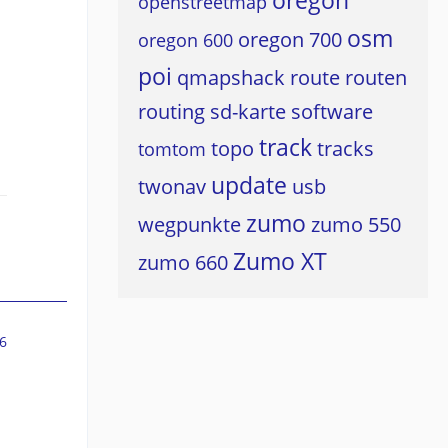
oregon
openstreetmap
osm
oregon 700
oregon 600
poi
qmapshack
route
routen
routing
sd-karte
software
track
topo
tracks
tomtom
update
twonav
usb
zumo
wegpunkte
zumo 550
Zumo XT
zumo 660
6