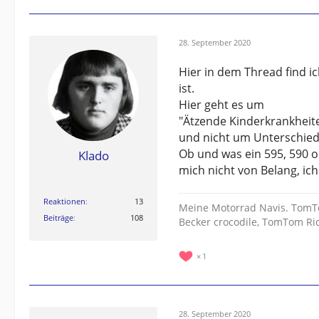
28. September 2020
Hier in dem Thread find i
ist.
Hier geht es um
"Ätzende Kinderkrankheit
und nicht um Unterschied
Ob und was ein 595, 590 o
Klado
mich nicht von Belang, ich
Reaktionen
13
Meine Motorrad Navis. TomT
Beiträge
108
Becker crocodile, TomTom R
1
28. September 2020