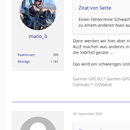
Zitat von Sette
Einen Fehler/eine Schwäch
zu einem anderen Navi au
mario_b
Dann werden wir hier aber ni
ALLE machen was anderes in d
die 5x0/5x5 geräte ...
Reaktionen
395
Beiträge
1.161
Das wird ein schwieriges Unt
Garmin GPS 60 * Garmin GPS
Calimoto * OSMAnd
28. September 2020