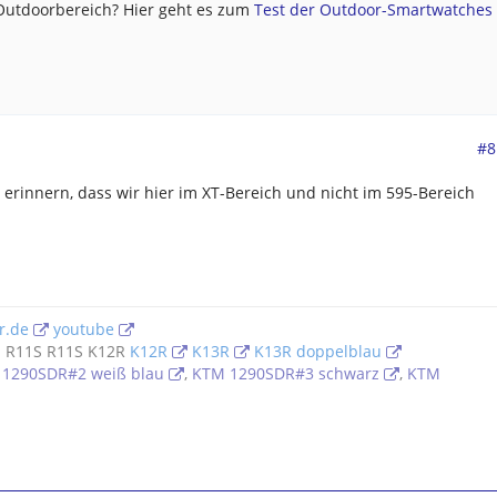
 Outdoorbereich? Hier geht es zum
Test der Outdoor-Smartwatches .
#8
erinnern, dass wir hier im XT-Bereich und nicht im 595-Bereich
r.de
youtube
 R11S R11S K12R
K12R
K13R
K13R doppelblau
1290SDR#2 weiß blau
,
KTM 1290SDR#3 schwarz
,
KTM