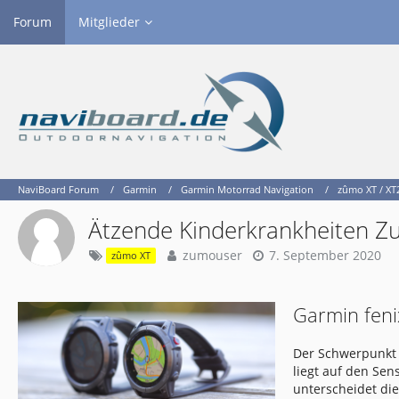
Forum
Mitglieder
NaviBoard Forum
Garmin
Garmin Motorrad Navigation
zûmo XT / XT2
Ätzende Kinderkrankheiten Z
zumouser
7. September 2020
zûmo XT
Garmin feni
Der Schwerpunkt 
liegt auf den Se
unterscheidet di