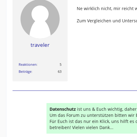
Ne wirklich nicht, mir reich
Zum Vergleichen und Unters
traveler
Reaktionen
5
Beiträge
63
Datenschutz
ist uns & Euch wichtig, dahe
Um das Forum zu unterstützen bitten wir 
Für Euch ist das nur ein Klick, uns hilft e
betreiben! Vielen vielen Dank...