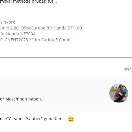
emoval methode drüber, tut...
 Win7pro
Audio
2.00
, OSM Europe für Honda ST1100
 für Honda NT700A
.00, CNENT2025.** im Carina E Combi
#14
ere" Maschinen haben...
mit CCleaner "sauber" gehalten ...