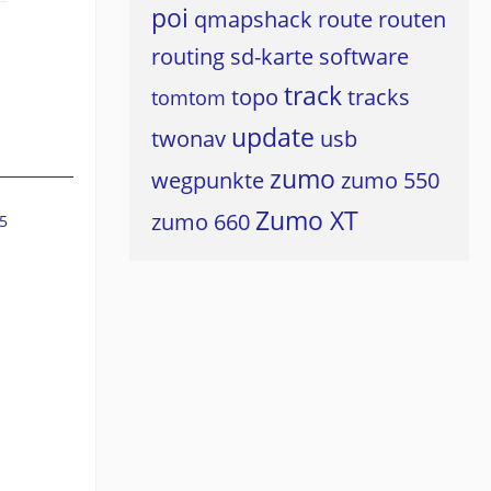
poi
qmapshack
route
routen
routing
sd-karte
software
track
topo
tracks
tomtom
update
twonav
usb
zumo
wegpunkte
zumo 550
Zumo XT
zumo 660
5