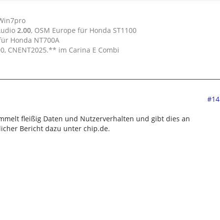
 Win7pro
Audio
2.00
, OSM Europe für Honda ST1100
 für Honda NT700A
.00, CNENT2025.** im Carina E Combi
#14
ammelt fleißig Daten und Nutzerverhalten und gibt dies an
licher Bericht dazu unter chip.de.