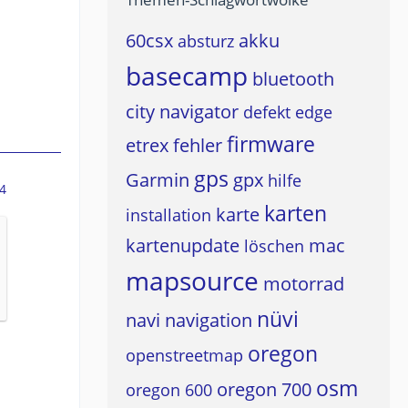
60csx
akku
absturz
basecamp
bluetooth
city navigator
defekt
edge
firmware
etrex
fehler
gps
Garmin
gpx
hilfe
4
karten
karte
installation
kartenupdate
mac
löschen
mapsource
motorrad
nüvi
navi
navigation
oregon
openstreetmap
osm
oregon 700
oregon 600