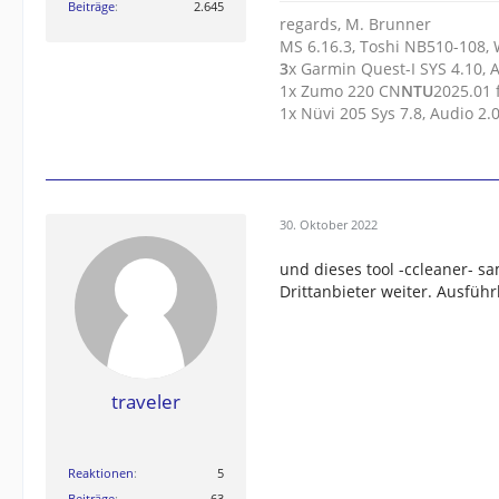
Beiträge
2.645
regards, M. Brunner
MS 6.16.3, Toshi NB510-108,
3
x Garmin Quest-I SYS 4.10, 
1x Zumo 220 CN
N
T
U
2025.01
1x Nüvi 205 Sys 7.8, Audio 2
30. Oktober 2022
und dieses tool -ccleaner- s
Drittanbieter weiter. Ausführ
traveler
Reaktionen
5
Beiträge
63