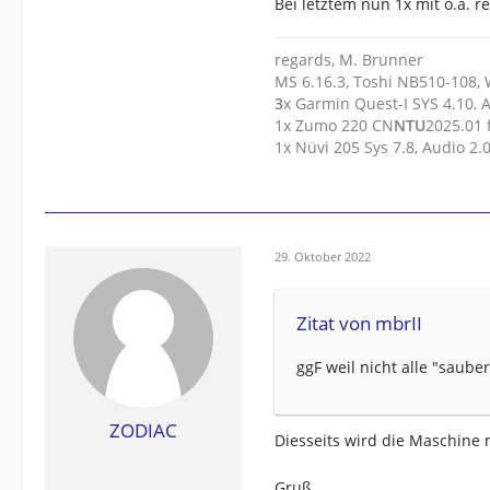
Bei letztem nun 1x mit o.a. r
regards, M. Brunner
MS 6.16.3, Toshi NB510-108,
3
x Garmin Quest-I SYS 4.10, 
1x Zumo 220 CN
N
T
U
2025.01
1x Nüvi 205 Sys 7.8, Audio 2
29. Oktober 2022
Zitat von mbrII
ggF weil nicht alle "saub
ZODIAC
Diesseits wird die Maschine 
Gruß