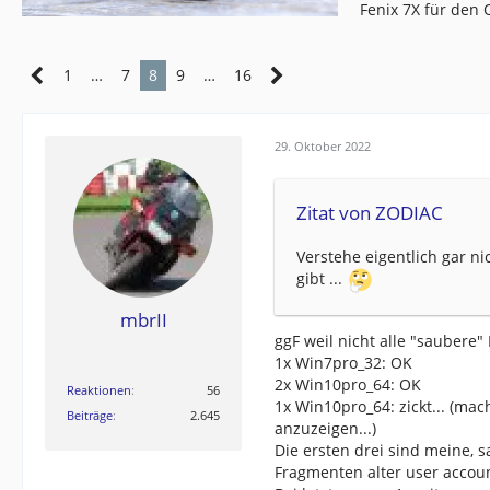
Fenix 7X für den
1
…
7
8
9
…
16
29. Oktober 2022
Zitat von ZODIAC
Verstehe eigentlich gar n
gibt ...
mbrII
ggF weil nicht alle "saubere
1x Win7pro_32: OK
2x Win10pro_64: OK
Reaktionen
56
1x Win10pro_64: zickt... (ma
Beiträge
2.645
anzuzeigen...)
Die ersten drei sind meine, 
Fragmenten alter user account