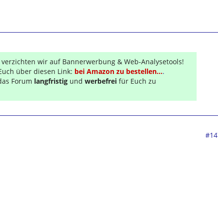
r verzichten wir auf Bannerwerbung & Web-Analysetools!
Euch über diesen Link:
bei Amazon zu bestellen...
.
s das Forum
langfristig
und
werbefrei
für Euch zu
#14