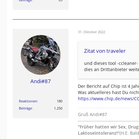
31. Oktober 2022
Zitat von traveler
und dieses tool -ccleaner
dies an Drittanbieter weit
Andi#87
Der Bericht auf Chip ist 4 Jah
Was aktuelleres hast Du nich
https://www.chip.de/news/CC
Reaktionen
180
Beiträge
1.250
Gruß Andi#87
---------------------------------------
"Früher hatten wir 5ex, Dru
Laktoseintoleranz!"
(H.E. Bal