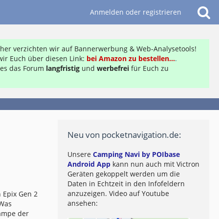
Anmelden oder registrieren
daher verzichten wir auf Bannerwerbung & Web-Analysetools!
ir Euch über diesen Link:
bei Amazon zu bestellen...
.
ft es das Forum
langfristig
und
werbefrei
für Euch zu
Neu von pocketnavigation.de:
Unsere
Camping Navi by POIbase
Android App
kann nun auch mit Victron
Geräten gekoppelt werden um die
Daten in Echtzeit in den Infofeldern
anzuzeigen. Video auf Youtube
 Epix Gen 2
ansehen:
 Was
lampe der