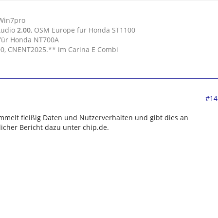
 Win7pro
Audio
2.00
, OSM Europe für Honda ST1100
 für Honda NT700A
.00, CNENT2025.** im Carina E Combi
#14
ammelt fleißig Daten und Nutzerverhalten und gibt dies an
licher Bericht dazu unter chip.de.