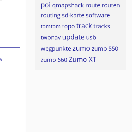
poi
qmapshack
route
routen
routing
sd-karte
software
track
topo
tracks
tomtom
update
twonav
usb
zumo
wegpunkte
zumo 550
Zumo XT
zumo 660
5