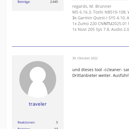
Beiträge
2.645
regards, M. Brunner
MS 6.16.3, Toshi NB510-108,
3
x Garmin Quest-I SYS 4.10, 
1x Zumo 220 CN
N
T
U
2025.01
1x Nüvi 205 Sys 7.8, Audio 2
30. Oktober 2022
und dieses tool -ccleaner- s
Drittanbieter weiter. Ausführ
traveler
Reaktionen
5
Beiträge
63