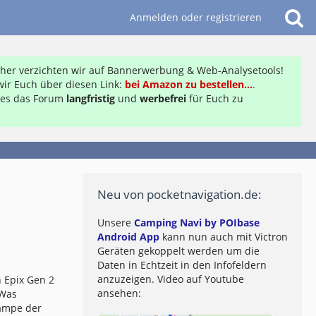
Anmelden oder registrieren
daher verzichten wir auf Bannerwerbung & Web-Analysetools!
ir Euch über diesen Link:
bei Amazon zu bestellen...
.
ft es das Forum
langfristig
und
werbefrei
für Euch zu
Neu von pocketnavigation.de:
Unsere
Camping Navi by POIbase
Android App
kann nun auch mit Victron
Geräten gekoppelt werden um die
Daten in Echtzeit in den Infofeldern
anzuzeigen. Video auf Youtube
 Epix Gen 2
ansehen:
 Was
lampe der