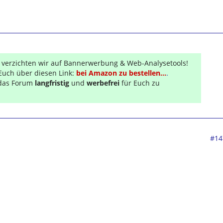
r verzichten wir auf Bannerwerbung & Web-Analysetools!
Euch über diesen Link:
bei Amazon zu bestellen...
.
s das Forum
langfristig
und
werbefrei
für Euch zu
#14