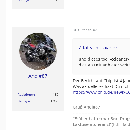
31. Oktober 2022
Zitat von traveler
und dieses tool -ccleaner
dies an Drittanbieter weit
Andi#87
Der Bericht auf Chip ist 4 Jah
Was aktuelleres hast Du nich
https://www.chip.de/news/CC
Reaktionen
180
Beiträge
1.250
Gruß Andi#87
---------------------------------------
"Früher hatten wir 5ex, Dru
Laktoseintoleranz!"
(H.E. Bal