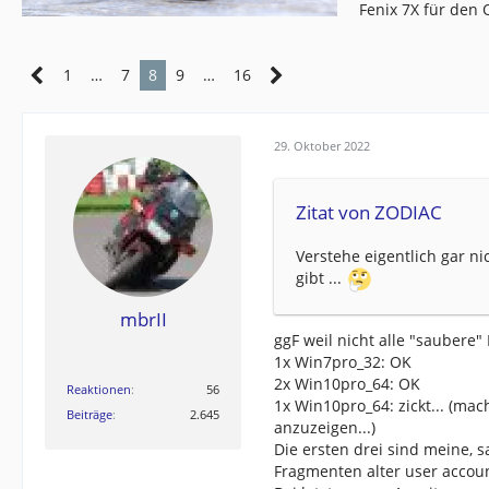
Fenix 7X für den
1
…
7
8
9
…
16
29. Oktober 2022
Zitat von ZODIAC
Verstehe eigentlich gar n
gibt ...
mbrII
ggF weil nicht alle "saubere
1x Win7pro_32: OK
2x Win10pro_64: OK
Reaktionen
56
1x Win10pro_64: zickt... (ma
Beiträge
2.645
anzuzeigen...)
Die ersten drei sind meine, 
Fragmenten alter user account