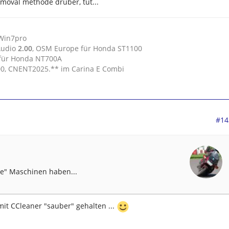
emoval methode drüber, tut...
 Win7pro
Audio
2.00
, OSM Europe für Honda ST1100
 für Honda NT700A
.00, CNENT2025.** im Carina E Combi
#14
ere" Maschinen haben...
mit CCleaner "sauber" gehalten ...