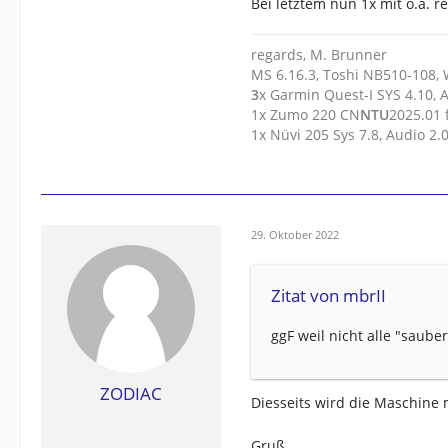
Bei letztem nun 1x mit o.a. r
regards, M. Brunner
MS 6.16.3, Toshi NB510-108,
3
x Garmin Quest-I SYS 4.10, 
1x Zumo 220 CN
N
T
U
2025.01
1x Nüvi 205 Sys 7.8, Audio 2
29. Oktober 2022
Zitat von mbrII
ggF weil nicht alle "saub
ZODIAC
Diesseits wird die Maschine 
Gruß