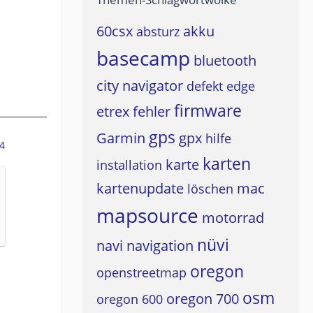
60csx
akku
absturz
basecamp
bluetooth
city navigator
defekt
edge
firmware
etrex
fehler
gps
Garmin
gpx
hilfe
4
karten
karte
installation
kartenupdate
mac
löschen
mapsource
motorrad
nüvi
navi
navigation
oregon
openstreetmap
osm
oregon 700
oregon 600