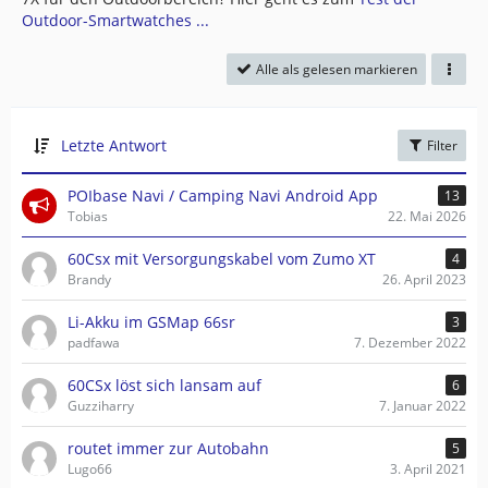
Outdoor-Smartwatches ...
Alle als gelesen markieren
Letzte Antwort
Filter
POIbase Navi / Camping Navi Android App
13
Tobias
22. Mai 2026
60Csx mit Versorgungskabel vom Zumo XT
4
Brandy
26. April 2023
Li-Akku im GSMap 66sr
3
padfawa
7. Dezember 2022
60CSx löst sich lansam auf
6
Guzziharry
7. Januar 2022
routet immer zur Autobahn
5
Lugo66
3. April 2021