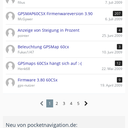
filius
7. Juli 2009
GPSMAP60CSX Firmenwareversion 3.90
207
McGywer
6. Juli 2009
Anzeige von Steigung in Prozent
4
pointer
25. Juni 2009
Beleuchtung GPSMap 60cx
3
Fukas1/47
10. Juni 2009
GPSmaps 60CSx hängt sich auf :-(
12
Henk68
22. Mai 2009
Firmware 3.80 60CSx
9
gps-nutzer
19. April 2009
1
2
3
4
5
Neu von pocketnavigation.de: