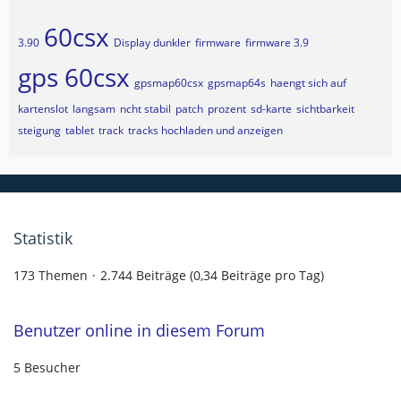
60csx
3.90
Display dunkler
firmware
firmware 3.9
gps 60csx
gpsmap60csx
gpsmap64s
haengt sich auf
kartenslot
langsam
ncht stabil
patch
prozent
sd-karte
sichtbarkeit
steigung
tablet
track
tracks hochladen und anzeigen
Statistik
173 Themen
2.744 Beiträge (0,34 Beiträge pro Tag)
Benutzer online in diesem Forum
5 Besucher