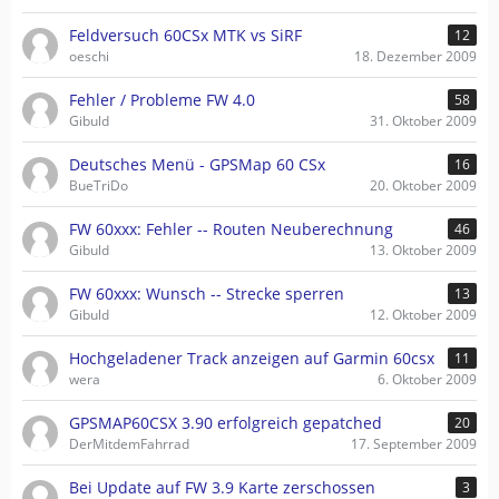
Feldversuch 60CSx MTK vs SiRF
12
oeschi
18. Dezember 2009
Fehler / Probleme FW 4.0
58
Gibuld
31. Oktober 2009
Deutsches Menü - GPSMap 60 CSx
16
BueTriDo
20. Oktober 2009
FW 60xxx: Fehler -- Routen Neuberechnung
46
Gibuld
13. Oktober 2009
FW 60xxx: Wunsch -- Strecke sperren
13
Gibuld
12. Oktober 2009
Hochgeladener Track anzeigen auf Garmin 60csx
11
wera
6. Oktober 2009
GPSMAP60CSX 3.90 erfolgreich gepatched
20
DerMitdemFahrrad
17. September 2009
Bei Update auf FW 3.9 Karte zerschossen
3