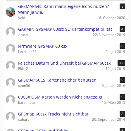
GPSMAP64s: Kann mann eigene Icons nutzen?
8
Wenn Ja wie.
Vold
18. Oktober 2020
GARMIN GPSMAP 60csx SD Kartenkompatibilität
4
Arashi
22. November 2019
Firmware GPSMAP 60 csx
8
Lechkind56
24. Juli 2019
Falsches Datum und Uhrzeit bei GPSMAP 60csx
12
Ekki_2
19. Juli 2019
GPSMAP 60CS Kartenspeicher benutzen
9
ozon56
5. Januar 2016
60CSX OSM Karten werden nicht angezeigt
9
karinmoto
15. März 2015
GPSmap 60csx Tracks nicht sichtbar
8
sahara
20. September 2014
GPSmap60CSx und Tablet
6